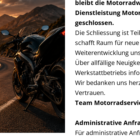
bleibt die Motorrad
Dienstleistung Motor
geschlossen.
Die Schliessung ist Te
schafft Raum für neue
Weiterentwicklung un
Über allfällige Neuig
Werkstattbetriebs info
Wir bedanken uns herz
Vertrauen.
Team Motorradservi
Administrative Anfr
Für administrative An