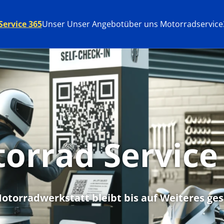
ervice 365
Unser Unser Angebot
über uns Motorradservice
orrad Service
otorradwerkstatt bleibt bis auf Weiteres ges