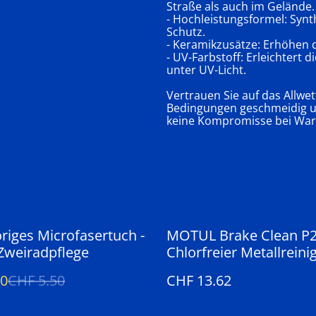
Straße als auch im Gelände.
- Hochleistungsformel: Sy
Schutz.
- Keramikzusätze: Erhöhen 
- UV-Farbstoff: Erleichtert
unter UV-Licht.
Vertrauen Sie auf das Allwe
Bedingungen geschmeidig und
keine Kompromisse bei Wart
riges Microfasertuch -
MOTUL Brake Clean P2
 Zweiradpflege
Chlorfreier Metallreinig
400ml
50
CHF 5.50
CHF 13.62