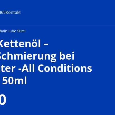
365
Kontakt
Chain lube 50ml
Kettenöl –
Schmierung bei
er -All Conditions
 50ml
0