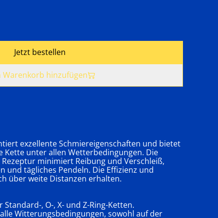
Jetzt bestellen
 Warenkorb hinzufügen
ntiert exzellente Schmiereigenschaften und bietet
e Kette unter allen Wetterbedingungen. Die
he Rezeptur minimiert Reibung und Verschleiß,
n und tägliches Pendeln. Die Effizienz und
uch über weite Distanzen erhalten.
r Standard-, O-, X- und Z-Ring-Ketten.
ür alle Witterungsbedingungen, sowohl auf der