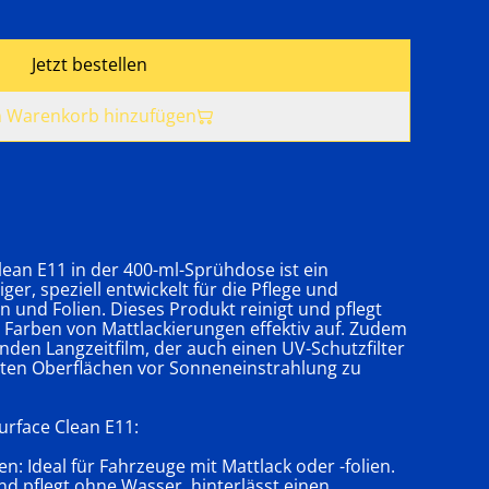
Jetzt bestellen
 Warenkorb hinzufügen
ean E11 in der 400-ml-Sprühdose ist ein
r, speziell entwickelt für die Pflege und
 und Folien. Dieses Produkt reinigt und pflegt
 Farben von Mattlackierungen effektiv auf. Zudem
nden Langzeitfilm, der auch einen UV-Schutzfilter
lten Oberflächen vor Sonneneinstrahlung zu
urface Clean E11:
en: Ideal für Fahrzeuge mit Mattlack oder -folien.
nd pflegt ohne Wasser, hinterlässt einen