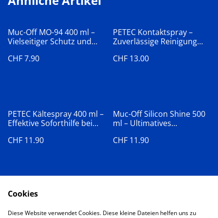
Ähnliche Artikel
Muc-Off MO-94 400 ml –
PETEC Kontaktspray –
Vielseitiger Schutz und
Zuverlässige Reinigung
Schmierung für Ihr
und
CHF 7.90
CHF 13.00
Motorrad
Korrosionsschutz500ml
PETEC Kältespray 400 ml –
Muc-Off Silicon Shine 500
Effektive Soforthilfe bei
ml – Ultimatives
Überhitzung und
Silikonspray für Glanz und
CHF 11.90
CHF 11.90
festsitzenden
Schutz
Verbindungen
Cookies
Diese Website verwendet Cookies. Diese kleine Dateien helfen uns zu