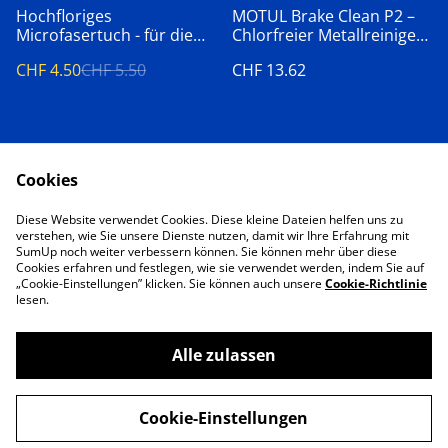
%
Hochfloriges
MOTUL Brake Clean P2 –
Microfasertuch - für die
Chlorfreier Metallreiniger,
Zweiradpflege
400ml
CHF 4.50
CHF 5.50
CHF 13.62
Cookies
Diese Website verwendet Cookies. Diese kleine Dateien helfen uns zu
verstehen, wie Sie unsere Dienste nutzen, damit wir Ihre Erfahrung mit
SumUp noch weiter verbessern können. Sie können mehr über diese
Kontaktiere uns
AGB
Cookies erfahren und festlegen, wie sie verwendet werden, indem Sie auf
Datenschutz
Cookie-Richtlinie
„Cookie-Einstellungen” klicken. Sie können auch unsere
Cookie-Richtlinie
Impressum
lesen.
Alle zulassen
©
2026
Motorrad Service 365
Cookie-Einstellungen
powered by